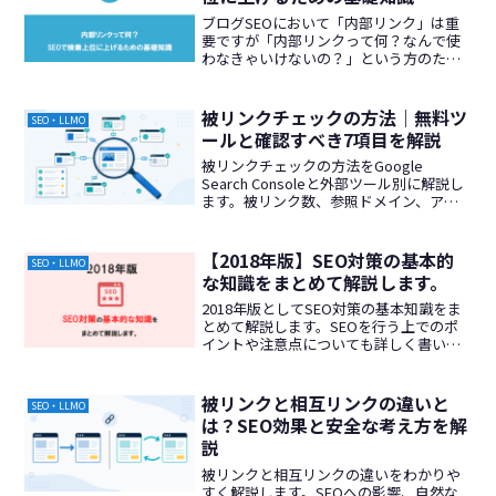
ブログSEOにおいて「内部リンク」は重
要ですが「内部リンクって何？なんで使
わなきゃいけないの？」という方のため
に内部リンクの仕組みや基本原則につい
てまとめてみました。SEO初心者にあり
がちな疑問点も解説していますのでじっ
被リンクチェックの方法｜無料ツ
SEO・LLMO
くり読んでみてください。
ールと確認すべき7項目を解説
被リンクチェックの方法をGoogle
Search Consoleと外部ツール別に解説し
ます。被リンク数、参照ドメイン、アン
カーテキストなど確認すべき項目とSEO
施策への活かし方も紹介します。
【2018年版】SEO対策の基本的
SEO・LLMO
な知識をまとめて解説します。
2018年版としてSEO対策の基本知識をま
とめて解説します。SEOを行う上でのポ
イントや注意点についても詳しく書いて
います。
被リンクと相互リンクの違いと
SEO・LLMO
は？SEO効果と安全な考え方を解
説
被リンクと相互リンクの違いをわかりや
すく解説します。SEOへの影響、自然な