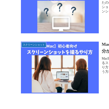
たの
ショ
ンシ
M
スクリーンショット
分
Ma
るス
り方
う方