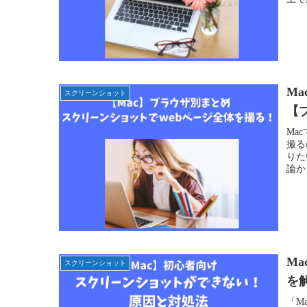
M
スクリーンショット
【
Ma
撮る
りた
論か
M
スクリーンショット
を
「M